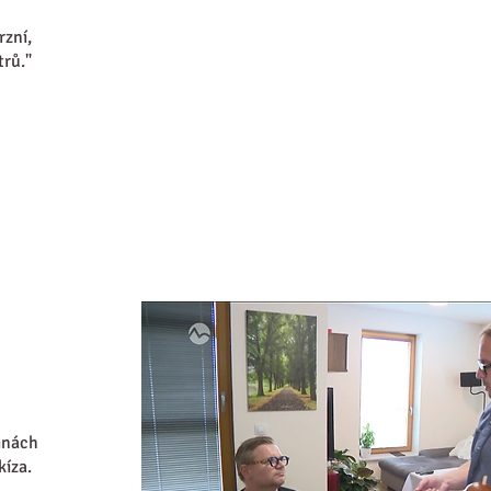
rzní,
trů."
inách
kíza.