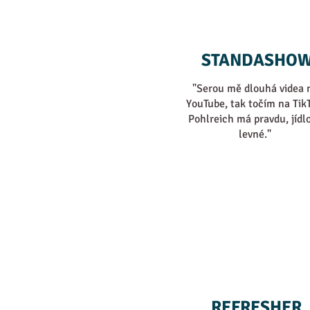
STANDASHO
"Serou mě dlouhá videa 
YouTube, tak točím na TikT
Pohlreich má pravdu, jídlo
levné."
REFRESHER