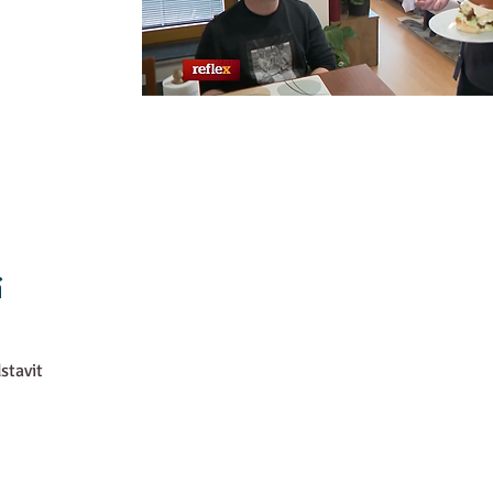
í
stavit