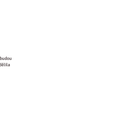
 budou
dělila