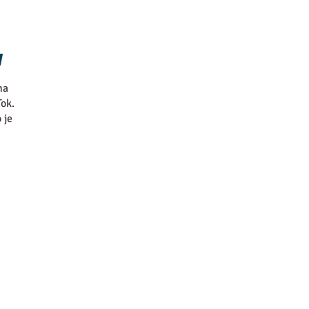
W
na
ok.
 je