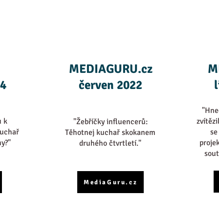
MEDIAGURU.cz
M
24
červen 2022
"Hne
u k
zvítěz
"Žebříčky influencerů:
kuchař
se
Těhotnej kuchař skokanem
ny?"
proje
druhého čtvrtletí."
sout
MediaGuru.cz