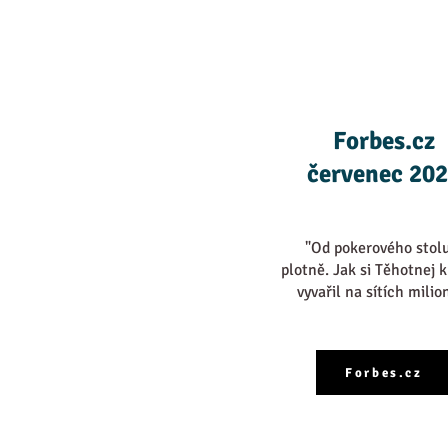
Forbes.cz
červenec 20
"Od pokerového stol
plotně. Jak si Těhotnej 
vyvařil na sítích milio
Forbes.cz