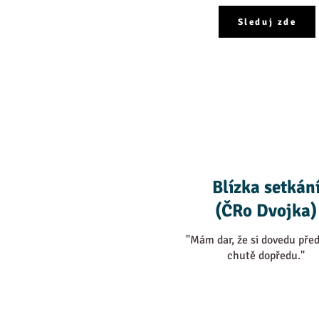
Sleduj zde
Blízka setkán
(ČRo Dvojka)
"Mám dar, že si dovedu před
chutě dopředu."